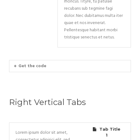
rhoncus. Tityre, tu patulae
recubans sub tegmine fagi
dolor. Nec dubitamus multa iter
quae et nos invenerat.
Pellentesque habitant morbi
tristique senectus et netus.
Get the code
Right Vertical Tabs
Tab Title
Lorem ipsum dolor sit amet,
1
consectetur adipisici elit, sed